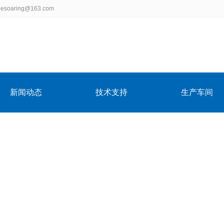
esoaring@163.com
新闻动态
技术支持
生产车间