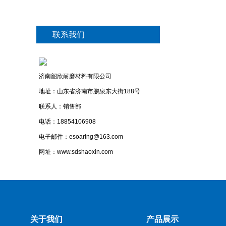
联系我们
济南韶欣耐磨材料有限公司
地址：山东省济南市鹏泉东大街188号
联系人：销售部
电话：18854106908
电子邮件：esoaring@163.com
网址：www.sdshaoxin.com
关于我们
产品展示