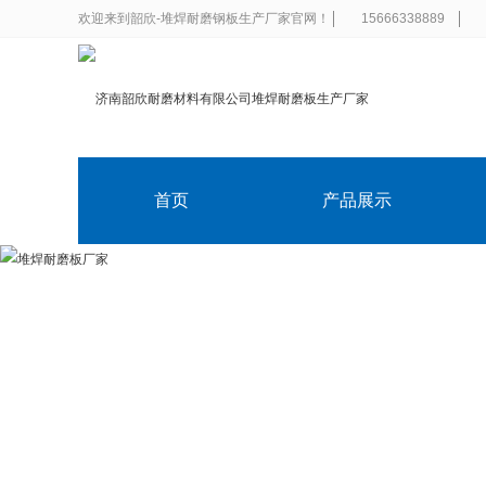
欢迎来到韶欣-堆焊耐磨钢板生产厂家官网！
15666338889
首页
产品展示