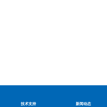
技术支持
新闻动态