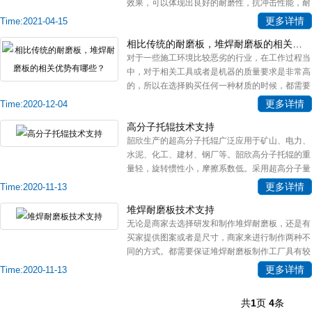
效果，可以体现出良好的耐磨性，抗冲击性能，耐
腐蚀，而且复合的成本比较低，所以开始得到大家
更多详情
Time:2021-04-15
的关注。耐磨管道的复合成本比较低，特别选择国
相比传统的耐磨板，堆焊耐磨板的相关优势有哪些？
际先进的一种铸造工艺，能够带来
对于一些施工环境比较恶劣的行业，在工作过程当
中，对于相关工具或者是机器的质量要求是非常高
的，所以在选择购买任何一种材质的时候，都需要
大量的进行对比选择购买符合环境需求的零件，堆
更多详情
Time:2020-12-04
焊耐磨板应该就是许多行业可以选择的一种材质，
高分子托辊技术支持
因为这种材质相比较传统的耐磨板
韶欣生产的超高分子托辊广泛应用于矿山、电力、
水泥、化工、建材、钢厂等。韶欣高分子托辊的重
量轻，旋转惯性小，摩擦系数低。采用超高分子量
聚乙烯材料，重量轻，比重是钢材的七分之一，用
更多详情
Time:2020-11-13
这种材料制成的托辊，重量是普通托辊的二分之一
堆焊耐磨板技术支持
左右，旋转惯性小，托辊与皮带之
无论是商家去选择研发和制作堆焊耐磨板，还是有
买家提供图案或者是尺寸，商家来进行制作两种不
同的方式。都需要保证堆焊耐磨板制作工厂具有较
高的制作工艺的，而且在制作过程当中，整个过程
更多详情
Time:2020-11-13
必须要足够的严谨，能够更好的保证材质的选择，
这样堆焊耐磨板的品质才能够真正
共
1
页
4
条