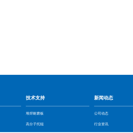
技术支持
新闻动态
堆焊耐磨板
公司动态
高分子托辊
行业资讯