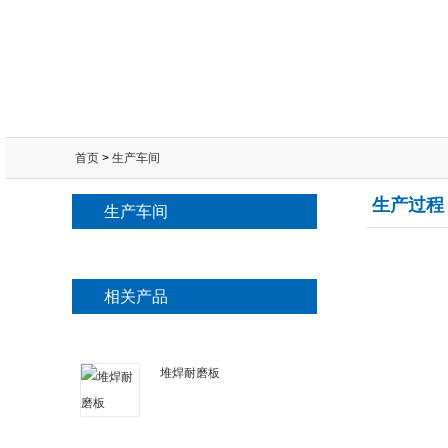
首页
>
生产车间
生产过程
生产车间
相关产品
堆焊耐磨板