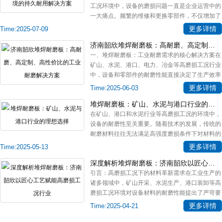
工况环境中，设备的磨损问题一直是企业运营中的
一大痛点。频繁的维修和更换零部件，不仅增加了
企业的运营成本，还可能影响生
更多详情
Time:2025-07-09
济南韶欣堆焊耐磨板：高耐磨、高定制、高性价比的工业耐磨解决方案
一、堆焊耐磨板：工业耐磨需求的核心解决方案在
矿山、水泥、港口、电力、冶金等高磨损工况行业
中，设备和零部件的耐磨性能直接决定了生产效率
和运行成本。传统的耐磨材料往
更多详情
Time:2025-06-03
堆焊耐磨板：矿山、水泥与港口行业的理想选择
在矿山、港口和水泥行业等高磨损工况的环境中，
设备的耐磨性至关重要。随着技术的发展，传统的
耐磨材料往往无法满足高强度磨损条件下对材料的
要求，这使得堆焊耐磨板成为行
更多详情
Time:2025-05-13
深度解析堆焊耐磨板：济南韶欣以匠心工艺赋能高磨损工况行业
引言：高磨损工况下的材料革新需求在工业生产的
诸多领域中，矿山开采、水泥生产、港口装卸等高
磨损工况环境对设备材料的耐磨性能提出了严苛要
求。传统材料在应对长期摩擦、
更多详情
Time:2025-04-21