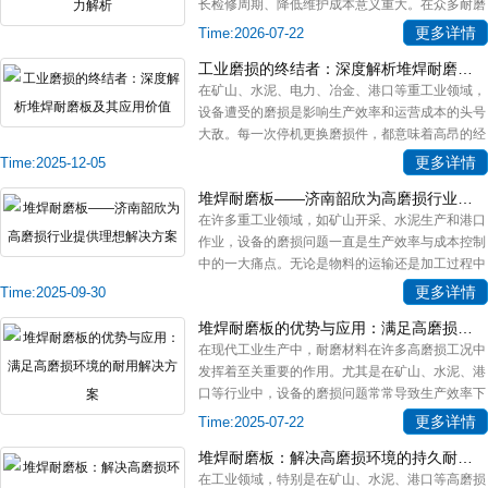
长检修周期、降低维护成本意义重大。在众多耐磨
材料中，堆焊复合耐磨衬板因其
更多详情
Time:2026-07-22
工业磨损的终结者：深度解析堆焊耐磨板及其应用价值
在矿山、水泥、电力、冶金、港口等重工业领域，
设备遭受的磨损是影响生产效率和运营成本的头号
大敌。每一次停机更换磨损件，都意味着高昂的经
济损失和生产延误。堆焊耐磨板
更多详情
Time:2025-12-05
堆焊耐磨板——济南韶欣为高磨损行业提供理想解决方案
在许多重工业领域，如矿山开采、水泥生产和港口
作业，设备的磨损问题一直是生产效率与成本控制
中的一大痛点。无论是物料的运输还是加工过程中
的高温高压环境，常常对设备的
更多详情
Time:2025-09-30
堆焊耐磨板的优势与应用：满足高磨损环境的耐用解决方案
在现代工业生产中，耐磨材料在许多高磨损工况中
发挥着至关重要的作用。尤其是在矿山、水泥、港
口等行业中，设备的磨损问题常常导致生产效率下
降和维修成本增加。因此，选择
更多详情
Time:2025-07-22
堆焊耐磨板：解决高磨损环境的持久耐用解决方案
在工业领域，特别是在矿山、水泥、港口等高磨损