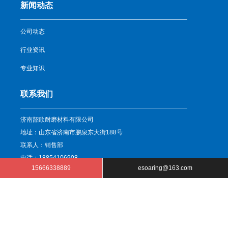
新闻动态
公司动态
行业资讯
专业知识
联系我们
济南韶欣耐磨材料有限公司
地址：山东省济南市鹏泉东大街188号
联系人：销售部
电话：18854106908
15666338889
esoaring@163.com
电子邮件：esoaring@163.com
网址：www.sdshaoxin.com
Copyright © 济南韶欣耐磨材料有限公司 版权所有
鲁ICP备10201010